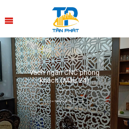
Vách ngăn CNC phòng
khách (Mẫu 24)
Posted on
Tháng Tư 20, 2019
by
vuacun