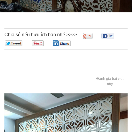
Chia sẻ nếu hữu ích bạn nhé >>>>
0
0
0
0
0
Đánh giá bài viết
này