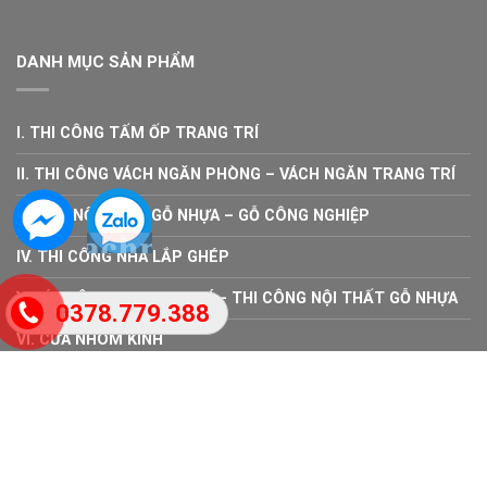
DANH MỤC SẢN PHẨM
I. THI CÔNG TẤM ỐP TRANG TRÍ
II. THI CÔNG VÁCH NGĂN PHÒNG – VÁCH NGĂN TRANG TRÍ
III. BÁN NỘI THẤT GỖ NHỰA – GỖ CÔNG NGHIỆP
IV. THI CÔNG NHÀ LẮP GHÉP
V. BÁN VẬT TƯ TRANG TRÍ – THI CÔNG NỘI THẤT GỖ NHỰA
0378.779.388
VI. CỬA NHÔM KÍNH
Copyright 2026 ©
vachngancncdep.com
. Thiết kế bởi
Vách
ngăn CNC đẹp