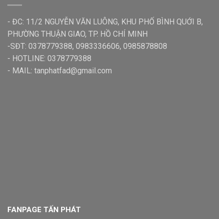
- ĐC: 11/2 NGUYỄN VĂN LUÔNG, KHU PHỐ BÌNH QUỚI B,
PHƯỜNG THUẬN GIAO, TP. HỒ CHÍ MINH
-SĐT: 0378779388, 0983336606, 0985878808
- HOTLINE: 0378779388
- MAIL: tanphatfad@gmail.com
FANPAGE TẤN PHÁT