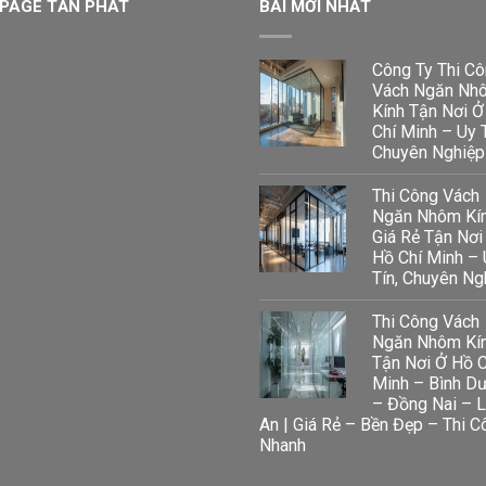
PAGE TẤN PHÁT
BÀI MỚI NHẤT
Công Ty Thi C
Vách Ngăn Nh
Kính Tận Nơi Ở
Chí Minh – Uy T
Chuyên Nghiệp
Thi Công Vách
Ngăn Nhôm Kí
Giá Rẻ Tận Nơi
Hồ Chí Minh – 
Tín, Chuyên Ng
Thi Công Vách
Ngăn Nhôm Kí
Tận Nơi Ở Hồ C
Minh – Bình D
– Đồng Nai – 
An | Giá Rẻ – Bền Đẹp – Thi C
Nhanh