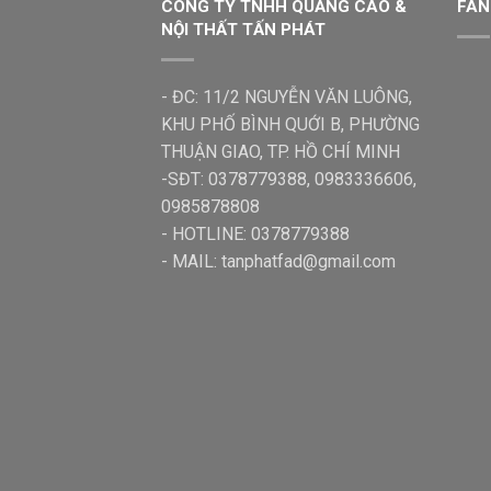
CÔNG TY TNHH QUẢNG CÁO &
FAN
NỘI THẤT TẤN PHÁT
- ĐC: 11/2 NGUYỄN VĂN LUÔNG,
KHU PHỐ BÌNH QUỚI B, PHƯỜNG
THUẬN GIAO, TP. HỒ CHÍ MINH
-SĐT: 0378779388, 0983336606,
0985878808
- HOTLINE: 0378779388
- MAIL: tanphatfad@gmail.com