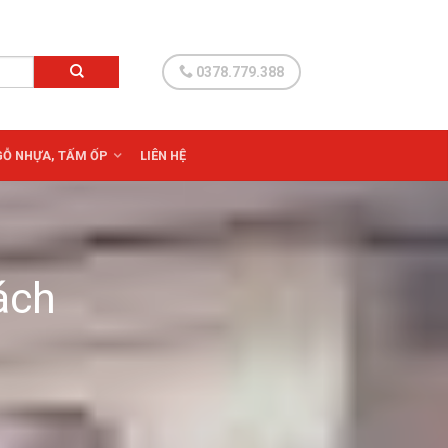
0378.779.388
 GỖ NHỰA, TẤM ỐP
LIÊN HỆ
ách