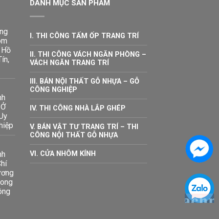
DANH MỤC SẢN PHẨM
ông
I. THI CÔNG TẤM ỐP TRANG TRÍ
ôm
 Hồ
II. THI CÔNG VÁCH NGĂN PHÒNG –
ín,
VÁCH NGĂN TRANG TRÍ
III. BÁN NỘI THẤT GỖ NHỰA – GỖ
CÔNG NGHIỆP
nh
 Ở
IV. THI CÔNG NHÀ LẮP GHÉP
Uy
hiệp
V. BÁN VẬT TƯ TRANG TRÍ – THI
CÔNG NỘI THẤT GỖ NHỰA
nh
VI. CỬA NHÔM KÍNH
hí
ương
Long
ông