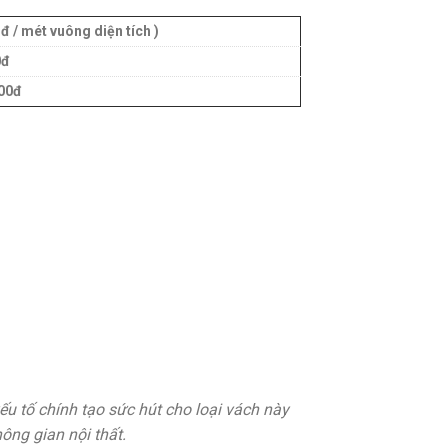
đ / mét vuông diện tích )
0đ
000đ
u tố chính tạo sức hút cho loại vách này
hông gian nội thất.